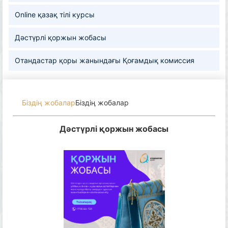
Online қазақ тілі курсы
Дәстүрлі қоржын жобасы
Отандастар қоры жанындағы Қоғамдық комиссия
Біздің жобалар
Біздің жобалар
Дәстүрлі қоржын жобасы