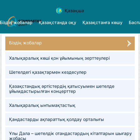
Қазақша
Біздің жобалар
Қазақстанда оқу
Қазақстанға көшу
Басп
Біздің жобалар
Халықаралық көші қон ұйымының зерттеулері
Шетелдегі қазақтармен кездесулер
Қазақстандық әртістердің қатысуымен шетелде
ұйымдастырылған концерттер
Халықаралық ынтымақтастық
Қандастарды ақпараттық қолдау орталығы
Ұлы Дала – шетелдік отандастардың кітаптарын шығару
жобасы