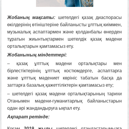
Жобаның ма
қсаты:
шетелдегі қазақ диаспорасы
өкілдерінің өтініштеріне байланысты ұлттық киіммен,
музыкалық аспаптармен және қолданбалы өнерден
тұратын жиынтықтармен шетелдік қазақ мәдени
орталықтарын қамтамасыз ету.
Жобанының міндеттері:
– қазақ ұлттық мәдени орталықтары мен
бірлестіктерінің ұлттық костюмдерге, аспаптарға
және ұлттық мәдениет көрініс табатын басқа да
заттарға базалық қажеттіліктерін қамтамасыз ету;
– шетелдегі қазақ мәдени орталықтарының тарихи
Отанымен мәдени-гуманитарлық байланыстарын
одан әрі жандандыруға ықпал ету.
Ақпарат ретінде:
Қоғам
2019 жылы
шетелдегі отандастарымызға