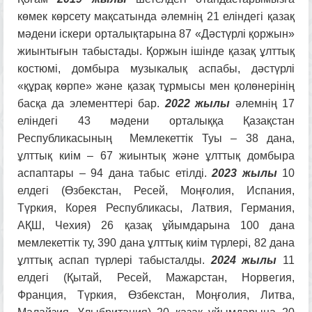
көмек көрсету мақсатында әлемнің 21 еліндегі қазақ
мәдени іскери орталықтарына 87 «Дәстүрлі қоржын»
жиынтығын табыстады. Қоржын ішінде қазақ ұлттық
костюмі, домбыра музыкалық аспабы, дәстүрлі
«құрақ көрпе» және қазақ тұрмысы мен қолөнерінің
басқа да элементтері бар.
2022 жылы
әлемнің 17
еліндегі 43 мәдени орталыққа Қазақстан
Республикасының Мемлекеттік Туы – 38 дана,
ұлттық киім – 67 жиынтық және ұлттық домбыра
аспаптары – 94 дана табыс етілді.
2023 жылы
10
елдегі (Өзбекстан, Ресей, Моңғолия, Испания,
Түркия, Корея Республикасы, Латвия, Германия,
АҚШ, Чехия) 26 қазақ ұйымдарына 100 дана
мемлекеттік ту, 390 дана ұлттық киім түрлері, 82 дана
ұлттық аспап түрлері табысталды.
2024 жылы
11
елдегі (Қытай, Ресей, Мажарстан, Норвегия,
Франция, Түркия, Өзбекстан, Моңғолия, Литва,