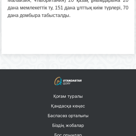
Малайзия, Ұлыбритания) 20 қазақ ұйымдарына 20
дана мемлекеттік ту, 151 дана ұлттық киім түрлері, 70
дана домбыра табысталды.
Қоғам туралы
Қандасқа кеңес
Баспасөз орталығы
Біздің жобалар
Бос орындар