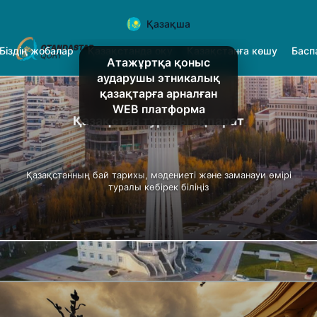
Қазақша
Біздің жобалар
Қазақстанда оқу
Қазақстанға көшу
Басп
Атажұртқа қоныс
аударушы этникалық
қазақтарға арналған
WEB платформа
Қазақстан туралы ақпарат
Қазақстанның бай тарихы, мәдениеті және заманауи өмірі
туралы көбірек біліңіз