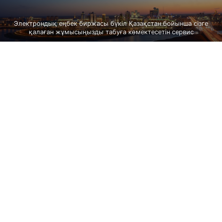
Электрондық еңбек биржасы бүкіл Қазақстан бойынша сізге
қалаған жұмысыңызды табуға көмектесетін сервис
Қоғам туралы
Қандасқа кеңес
Баспасөз орталығы
Біздің жобалар
Бос орындар