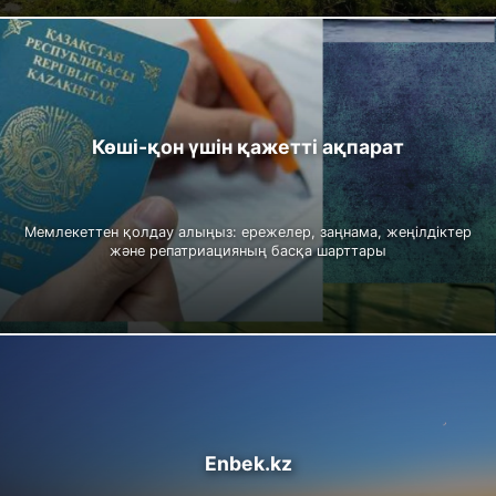
Көші-қон үшін қажетті ақпарат
Мемлекеттен қолдау алыңыз: ережелер, заңнама, жеңілдіктер
және репатриацияның басқа шарттары
Enbek.kz