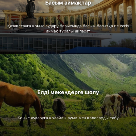
Басым аймақтар
Қазақстанға қоныс аудару барысында басым бағытқа ие сегіз
аймақ туралы ақпарат
Елді мекендерге шолу
Қоныс аударуға қолайлы ауыл мен қалаларды табу