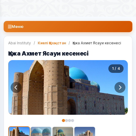
Меню
Abai Instituty
/
Киелі Қазақстан
/
Қожа Ахмет Ясауи кесенесі
Қожа Ахмет Ясауи кесенесі
1 / 4