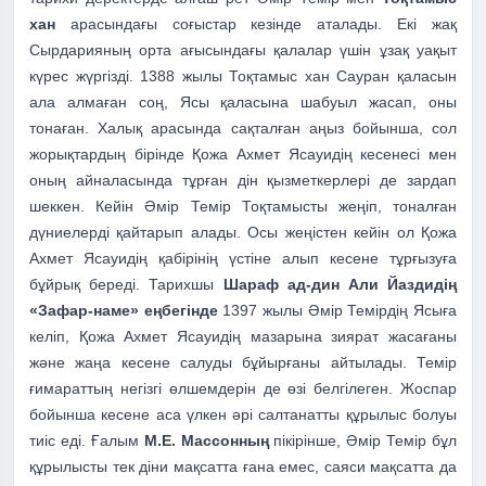
хан
арасындағы соғыстар кезінде аталады. Екі жақ
Сырдарияның орта ағысындағы қалалар үшін ұзақ уақыт
күрес жүргізді.
1388 жылы Тоқтамыс хан Сауран қаласын
ала алмаған соң, Ясы қаласына шабуыл жасап, оны
тонаған. Халық арасында сақталған аңыз бойынша, сол
жорықтардың бірінде Қожа Ахмет Ясауидің кесенесі мен
оның айналасында тұрған дін қызметкерлері де зардап
шеккен. Кейін Әмір Темір Тоқтамысты жеңіп, тоналған
дүниелерді қайтарып алады. Осы жеңістен кейін ол Қожа
Ахмет Ясауидің қабірінің үстіне алып кесене тұрғызуға
бұйрық береді.
Тарихшы
Шараф ад-дин Али Йаздидің
«Зафар-наме» еңбегінде
1397 жылы Әмір Темірдің Ясыға
келіп, Қожа Ахмет Ясауидің мазарына зиярат жасағаны
және жаңа кесене салуды бұйырғаны айтылады. Темір
ғимараттың негізгі өлшемдерін де өзі белгілеген. Жоспар
бойынша кесене аса үлкен әрі салтанатты құрылыс болуы
тиіс еді.
Ғалым
М.Е. Массонның
пікірінше, Әмір Темір бұл
құрылысты тек діни мақсатта ғана емес, саяси мақсатта да