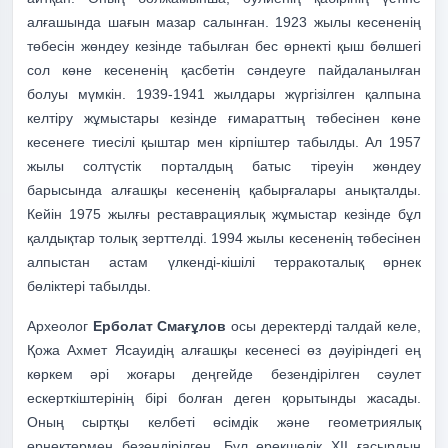
алғашында шағын мазар салынған. 1923 жылы кесененің
төбесін жөндеу кезінде табылған бес өрнекті қыш бөлшегі
сол көне кесененің қасбетін сәндеуге пайдаланылған
болуы мүмкін.
1939-1941 жылдары жүргізілген қалпына
келтіру жұмыстары кезінде ғимараттың төбесінен көне
кесенеге тиесілі қыштар мен кірпіштер табылды. Ал 1957
жылы солтүстік порталдың батыс тіреуін жөндеу
барысында алғашқы кесененің қабырғалары анықталды.
Кейін 1975 жылғы реставрациялық жұмыстар кезінде бұл
қалдықтар толық зерттелді. 1994 жылы кесененің төбесінен
алпыстан астам үлкенді-кішілі терракоталық өрнек
бөліктері табылды.
Археолог
Ерболат Смағұлов
осы деректерді талдай келе,
Қожа Ахмет Ясауидің алғашқы кесенесі өз дәуіріндегі ең
көркем әрі жоғары деңгейде безендірілген сәулет
ескерткіштерінің бірі болған деген қорытынды жасады.
Оның сыртқы келбеті өсімдік және геометриялық
өрнектермен безендірілген. Бұл ерекшелік XII ғасырдың