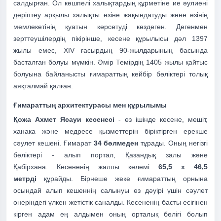
салдырған. Ол көшпелі халықтардың құрметіне ие әулиені
дәріптеу арқылы халықты өзіне жақындатуды және өзінің
мемлекетінің қуатын көрсетуді көздеген.
Дегенмен
зерттеушілердің пікірінше, кесене құрылысы дәл 1397
жылы емес, XIV ғасырдың 90-жылдарының басында
басталған болуы мүмкін. Әмір Темірдің 1405 жылы қайтыс
болуына байланысты ғимараттың кейбір бөліктері толық
аяқталмай қалған.
Ғимараттың архитектурасы мен құрылымы
Қожа Ахмет Ясауи кесенесі
- өз ішінде кесене, мешіт,
ханака және медресе қызметтерін біріктірген ерекше
сәулет кешені. Ғимарат
34 бөлмеден
тұрады. Оның негізгі
бөліктері - алып портал, Қазандық залы және
Қабірхана.
Кесененің жалпы көлемі
65,5 х 46,5
метрді
құрайды. Бірнеше жеке ғимараттың орнына
осындай алып кешеннің салынуы өз дәуірі үшін сәулет
өнеріндегі үлкен жетістік саналды.
Кесененің басты есігінен
кірген адам ең алдымен оның орталық бөлігі болып