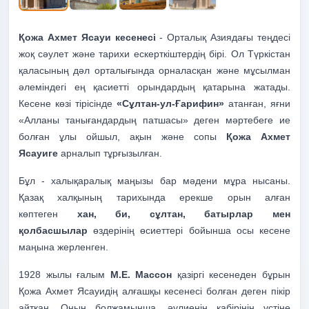
Қожа Ахмет Ясауи кесенесі
- Орталық Азиядағы теңдесі
жоқ сәулет және тарихи ескерткіштердің бірі. Ол Түркістан
қаласының дәл орталығында орналасқан және мұсылман
әлеміндегі ең қасиетті орындардың қатарына жатады.
Кесене көзі тірісінде
«Сұлтан-ул-Ғарифин»
атанған, яғни
«Алланы танығандардың патшасы» деген мәртебеге ие
болған ұлы ойшыл, ақын және сопы
Қожа Ахмет
Ясауиге
арналып тұрғызылған.
Бұл - халықаралық маңызы бар мәдени мұра нысаны.
Қазақ халқының тарихында ерекше орын алған
көптеген
хан, би, сұлтан, батырлар мен
қолбасшылар
өздерінің өсиеттері бойынша осы кесене
маңына жерленген.
1928 жылы ғалым
М.Е. Массон
қазіргі кесенеден бұрын
Қожа Ахмет Ясауидің алғашқы кесенесі болған деген пікір
айтқан. Оның болжамынша, әулиенің қабірінің үстіне