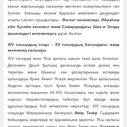
екінші жартысында салынған көптеген ескерткіштерге тән
болған. Алғашқы кесене Қарахан мемлекеті дәуіріндегі
атақты сәулет туындылары -
Өзгент кесенелері, Ибраһим
ибн Хусайн кесенесі және Самарқандағы Шах-и Зинда
кешеніндегі кесенелерге
ұқсас болған.
XIV ғасырдың соңы - XV ғасырдың басындағы жаңа
кесененің салынуы
XIV ғасырда көне Ясы қаласы шағын ғана қала болатын.
Дегенмен Дешті Қыпшақ даласында ислам дінінің кең
таралуы және Шыңғыс хан ұрпақтарының исламды
қабылдауы Қожа Ахмет Ясауи жерленген Ясы қаласының
беделін арттыра түсті.
Қожа Ахмет Ясауидің алғашқы
кесенесінің маңынан XII-XIV ғасырларға тән сырлы және
сырсыз терракоталардың табылуы бұл жерде жаңа
құрылыстардың бой көтергенін көрсетеді.
XIV ғасырдың
соңында Мәуераннахр билеушісі
Әмір Темір
Сырдария
бойындағы өңірлерді өз қарамағына қаратты. Ясы қаласы
тарихи деректерде алғаш рет Әмір Темір мен
Тоқтамыс