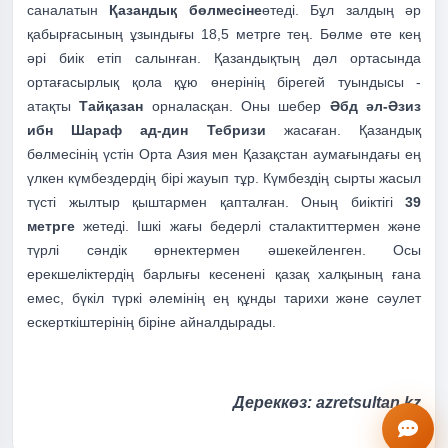
саналатын
Қазандық бөлмесіне
өтеді. Бұл залдың әр
қабырғасының ұзындығы 18,5 метрге тең. Бөлме өте кең
әрі биік етіп салынған.
Қазандықтың дәл ортасында
ортағасырлық қола құю өнерінің бірегей туындысы -
атақты
Тайқазан
орналасқан. Оны шебер
Әбд әл-Әзиз
ибн Шараф ад-дин Тебризи
жасаған.
Қазандық
бөлмесінің үстін Орта Азия мен Қазақстан аумағындағы ең
үлкен күмбездердің бірі жауып тұр. Күмбездің сырты жасыл
түсті жылтыр қыштармен қапталған. Оның биіктігі
39
метрге
жетеді. Ішкі жағы бедерлі сталактиттермен және
түрлі сәндік өрнектермен әшекейленген. Осы
ерекшеліктердің барлығы кесенені қазақ халқының ғана
емес, бүкіл түркі әлемінің ең құнды тарихи және сәулет
ескерткіштерінің біріне айналдырады.
Дереккөз: azretsultan.kz