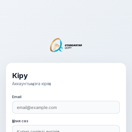
Кіру
Аккаунтыңызға кіріңіз
Email
Құпия сөз