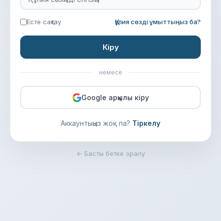
Есте сақтау
Құпия сөзді ұмыттыңыз ба?
Кіру
немесе
Google арқылы кіру
Аккаунтыңыз жоқ па?
Тіркелу
← Басты бетке оралу