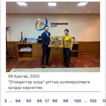
06 Қаңтар, 2020
"Отандастар қоры" ұлттық қолөнершілерге
қолдау көрсетпек.
2
...
94
95
96
97
98
99
100
...
102
1