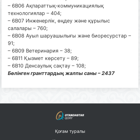
– 6B06 Ақпараттық-коммуникациялық
технологиялар – 404;
– 6B07 Инженерлік, өңдеу және құрылыс
салалары – 760;
– 6B08 Ауыл шаруашылығы және биоресурстар –
91;
– 6B09 Ветеринария – 38;
– 6B11 Қызмет көрсету – 89;
– 6В10 Денсаулық сақтау – 108;
Бөлінген гранттардың жалпы саны – 2437
Қоғам туралы