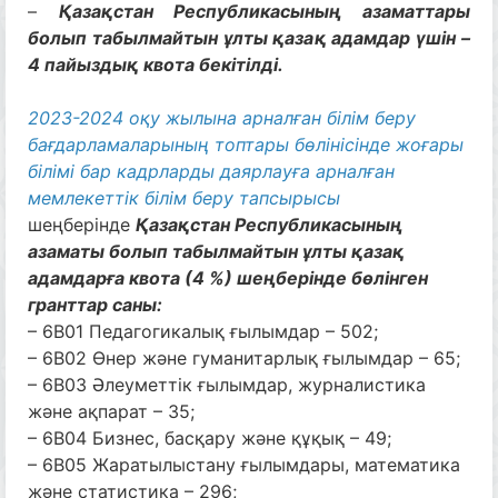
–
Қазақстан Республикасының азаматтары
болып табылмайтын ұлты қазақ адамдар үшін –
4 пайыздық квота бекітілді.
2023-2024 оқу жылына арналған білім беру
бағдарламаларының топтары бөлінісінде жоғары
білімі бар кадрларды даярлауға арналған
мемлекеттік білім беру тапсырысы
шеңберінде
Қазақстан Республикасының
азаматы болып табылмайтын ұлты қазақ
адамдарға квота (4 %) шеңберінде бөлінген
гранттар саны:
– 6B01 Педагогикалық ғылымдар – 502;
– 6B02 Өнер және гуманитарлық ғылымдар – 65;
– 6B03 Әлеуметтік ғылымдар, журналистика
және ақпарат – 35;
– 6B04 Бизнес, басқару және құқық – 49;
– 6B05 Жаратылыстану ғылымдары, математика
және статистика – 296;