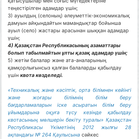
қатысушылар мен соғыс мүгедектеріне
теңестірілген адамдар үшін;
3) ауылдың (селоның) әлеуметтік-экономикалық
дамуын айқындайтын мамандықтар бойынша
ауыл (село) жастары арасынан шыққан адамдар
үшін;
4) Қазақстан Республикасының азаматтары
болып табылмайтын ұлты қазақ адамдар үшін;
5) жетім балалар және ата-аналарының
қамқорлығынсыз қалған балаларды қабылдау
үшін
квота көзделеді.
«Техникалық және кәсіптік, орта білімнен кейінгі
және жоғары білімнің білім беру
бағдарламаларын іске асыратын білім беру
ұйымдарына оқуға түсу кезінде қабылдау
квотасының мөлшерін бекіту туралы» Қазақстан
Республикасы Үкіметінің 2012 жылғы 28
ақпандағы № 264 Қаулысына
сәйкес