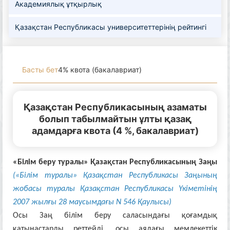
Академиялық ұтқырлық
Қазақстан Республикасы университеттерінің рейтингі
Басты бет
4% квота (бакалавриат)
Қазақстан Республикасының азаматы
болып табылмайтын ұлты қазақ
адамдарға квота (4 %, бакалавриат)
«Білім беру туралы»
Қазақстан Республикасының Заңы
(«Білім туралы» Қазақстан Республикасы Заңының
жобасы туралы Қазақстан Республикасы Үкіметінің
2007 жылғы 28 маусымдағы N 546 Қаулысы)
Осы Заң білім беру саласындағы қоғамдық
қатынастарды реттейді, осы аядағы мемлекеттік