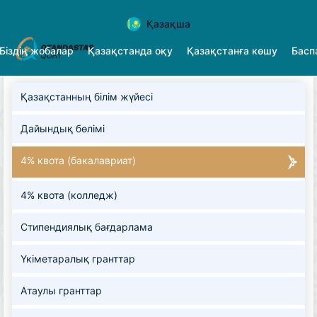
Қазақша
Біздің жобалар
Қазақстанда оқу
Қазақстанға көшу
Басп
Қазақстанның білім жүйесі
Дайындық бөлімі
4% квота (бакалавриат)
4% квота (колледж)
Стипендиялық бағдарлама
Үкіметаралық гранттар
Атаулы гранттар