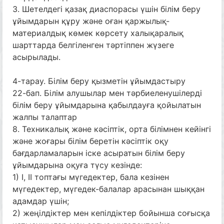
3. Шетелдегі қазақ диаспорасы үшін білім беру
ұйымдарын құру және оған қаржылық-
материалдық көмек көрсету халықаралық
шарттарда белгіленген тәртіппен жүзеге
асырылады.
4-тарау. Білім беру қызметін ұйымдастыру
22-бап. Білім алушылар мен тәрбиеленушілерді
білім беру ұйымдарына қабылдауға қойылатын
жалпы талаптар
8. Техникалық және кәсіптік, орта білімнен кейінгі
және жоғары білім беретін кәсіптік оқу
бағдарламаларын іске асыратын білім беру
ұйымдарына оқуға түсу кезінде:
1) I, II топтағы мүгедектер, бала кезінен
мүгедектер, мүгедек-балалар арасынан шыққан
адамдар үшін;
2) жеңілдіктер мен кепілдіктер бойынша соғысқа