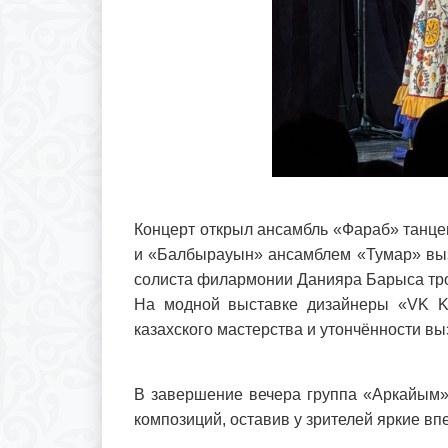
Концерт открыл ансамбль «Фараб» танце
и «Балбырауын» ансамблем «Тумар» вызв
солиста филармонии Данияра Барыса тро
На модной выставке дизайнеры «VK Ke
казахского мастерства и утончённости вы
В завершение вечера группа «Аркайым»
композиций, оставив у зрителей яркие вп