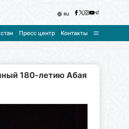
RU
хстан
Пресс центр
Контакты
нный 180-летию Абая