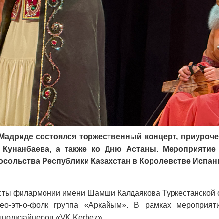
 Мадриде состоялся торжественный концерт, приуроч
я Кунанбаева, а также ко Дню Астаны. Мероприятие
сольства Республики Казахстан в Королевстве Испани
сты филармонии имени Шамши Калдаякова Туркестанской 
ео-этно-фолк группа «Аркайым». В рамках мероприят
тнодизайнеров «VK Kerbez».