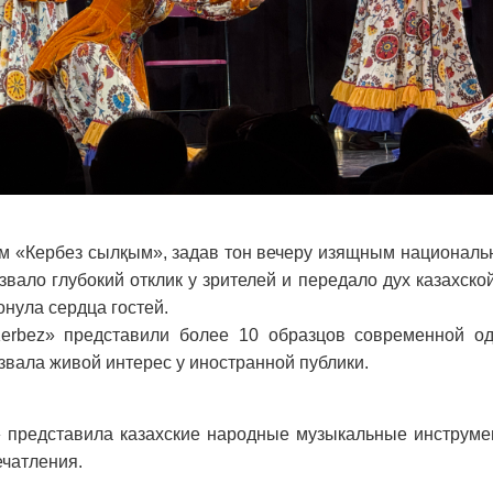
м «Кербез сылқым», задав тон вечеру изящным национал
ало глубокий отклик у зрителей и передало дух казахской
нула сердца гостей.
rbez» представили более 10 образцов современной о
звала живой интерес у иностранной публики.
 представила казахские народные музыкальные инструме
ечатления.