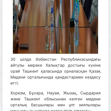
30 шілде Өзбекстан Республикасындағы
айтулы мереке Халықтар достығы күніне
орай Ташкент қаласында орналасқан Қазақ
Мәдени орталығында қандастармен кездесу
өтті.
Хорезм, Бұхара, Науаи, Жызақ, Сырдария
және Ташкент облысынан келген мәдени
орталық басшылары мен ұлт зиялылары
маңызды іс-шарада өзара пікір алмасты.