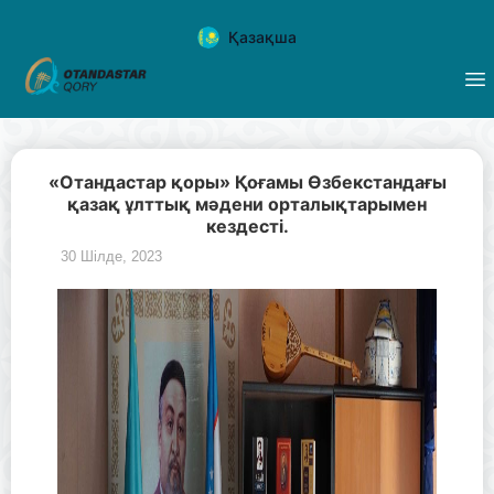
Қазақша
«Отандастар қоры» Қоғамы Өзбекстандағы
қазақ ұлттық мәдени орталықтарымен
кездесті.
30 Шілде, 2023