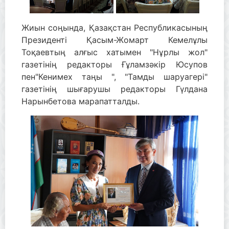
Жиын соңында, Қазақстан Республикасының
Президенті Қасым-Жомарт Кемелұлы
Тоқаевтың алғыс хатымен "Нұрлы жол"
газетінің редакторы Ғұламзәкір Юсупов
пен"Кенимех таңы ", "Тамды шаруагері"
газетінің шығарушы редакторы Гүлдана
Нарынбетова марапатталды.