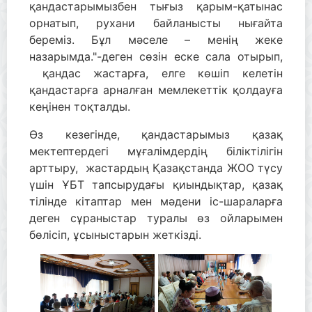
қандастарымызбен тығыз қарым-қатынас
орнатып, рухани байланысты нығайта
береміз. Бұл мәселе – менің жеке
назарымда."-деген сөзін еске сала отырып,
қандас жастарға, елге көшіп келетін
қандастарға арналған мемлекеттік қолдауға
кеңінен тоқталды.
Өз кезегінде, қандастарымыз қазақ
мектептердегі мұғалімдердің біліктілігін
арттыру, жастардың Қазақстанда ЖОО түсу
үшін ҰБТ тапсырудағы қиындықтар, қазақ
тілінде кітаптар мен мәдени іс-шараларға
деген сұраныстар туралы өз ойларымен
бөлісіп, ұсыныстарын жеткізді.