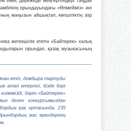
кем емес дәрежеде меңгергендері таңдай
самблінің орындауындағы «Өлмейміз» әні
ның маңызын айшықтап, көпшіліктің зор
ова жетекшілік ететін «Бәйтерек» халық
ындыларын орындап, қазақ музыкасы­ның
мнан өтіп, домбыра тартуды
 атап өтерлігі, бізде бәрі
імімізді, бәрін «Бәйтерек»
мын деген конкурсымыздан
бордың қақ ортасында, 235
рын­бордың жас өрендерінің
а.