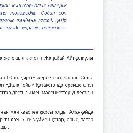
ққан қызылордалық Әйгерім
ңе төлемедім. Содан соң
жұмыс жандана түсті. Қазір
 түрде жүргізіп келеміз», –
а жетекшілік ететін Жаңабай Айтқалиұлы
рдан 60 шақырым жерде орналасқан Соль-
ған «Дала тойы» Қазақстанда ерекше атап
ттар достығы мен мәден­иет­тер үндестігін
.
е нан мен квас­пен қарсы алды. Алаңқайда
тігілген 7 киіз үймен қатар, орыс, татар
лады.