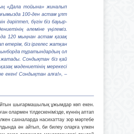
дың «Дала тойына» жиналып
ймағымызда 100-ден астам ұлт
н дәріптеп, бүгін біз бауыр­
иетінің әлеміне үңілеміз.
а 120 мың­нан астам қазақ
п өтерім, біз іргелес жатқан
рынборда тұратын­дардың ол
 жатады. Сондықтан біз қай
 қазақ мәдениетінің мерекесі
е екен! Сондықтан алға!», –
тайтын шығар­ма­шылық ұжымдар көп екен.
ан олармен тілдес­кені­мізде, күннің аптап
лкен сахналарда насихаттау зор мәртебе
лдында ән айтып, би билеу оларға үлкен