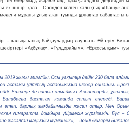
төл өнерімізді, әсіресе биді Қазақстандағы деңгейден 
ы екінші ірі қала – Орскіден келген халық­тық «Шашу» ан
 мәдени мұраны ұлықтаған туынды ұрпақтар сабақтастығы
бірі – халықаралық байқаулардың лауреаты Әйгерім Бижан
н шәкірттері «Ақбұлақ», «Гүлдерайым», «Еркесылқым» ту
 2019 жылы ашылды. Осы уақытқа дейін 230 бала алды
-ден астамы ұлттық аспабымызда шебер ойнайды. Ерекше
йді. Ештеңе де сатып алмаймыз. Аспаптарды, ұлттық ки
Балабаева бастаған команда сатып әпереді. Бара
 өтеп, бар­лық жағдайымызды жасап отыр. Мен Орын­
ен ғимаратта дом­быра үйірмесін жүргіземін. Бұл – О
іне жасалған маңызды мүмкіндік», – дейді Әйгерім Бижанов