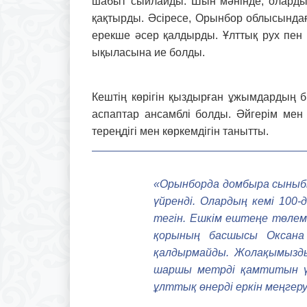
шабыт сыйлайды. Шын мәнінде, олардың 
қақтырды. Әсіресе, Орынбор облысындағ
ерекше әсер қалдырды. Ұлттық рух пен
ықыласына ие болды.
Кештің көрігін қыздырған ұжымдар­дың 
аспаптар ан­самблі болды. Әйгерім ме
тереңдігі мен көркемдігін танытты.
«Орынборда домбыра сыныбы
үйренді. Олардың кемі 100
тегін. Ешкім ештеңе төлеме
қорының басшысы Оксана 
қалдырмайды. Жолақымызды
шаршы метрді қамтитын үлк
ұлттық өнерді еркін меңгеру