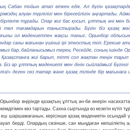
 Сабан той­ын атап өткен едік. Ал бүгін қазақ­тар­
іріміздің алуан түрлілігі мен бірегейлігін аңғартады. А
рлікте тұрады. Олар жиі бас қосып, ұлт­тық әні мен биі
 төл тағамдарын таныстырады. Бүгін біз қазақ мәден
ғыны ол мәдениетпен жақсы та­ныс. Орынбор облысынд
ғындар саны жағынан үшінші ірі этностық топ. Ерекше ата
мыз бар, байланысымыз терең. Ресейде, соның ішінде О
Қазақстанға жиі барып, тіпті сол жақтан теңін тауып
 Біз әр ұлт­тың мәдениеті мен дінін сыйлаймыз! Бүгінгі
ға!» деген сөз татар және қазақ тілінде бір мағынаға и
– Орынбор өңірінде қазақтың ұлт­тық ән-би өнерін насихат
м­дігімен көз тартады. Сахна сыртында өз кезегін күтіп тұрғ
, еш шаршамағанын, керісінше қазақ мәдениетін осындай ү
уап берді. Олардың сөзінше, сан мыңдаған көпшіліктің а