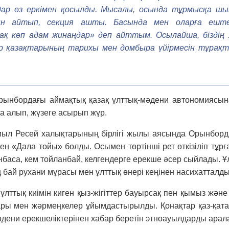
дар өз еркімен қосылды. Мысалы, осында тұрмысқа шы
н айтып, секция ашты. Басында мен оларға еште
ақ көп адам жинаңдар» деп айттым. Осыл­айша, біздің 
р қазақтары­ның тарихы мен домбыра үйірмесін тұр­ақ­ты
 Орынбордағы аймақтық қазақ ұлттық-мәдени автономиясын
а алып, жүзеге асырып жүр.
 биыл Ресей халықтарының бірлігі жылы аясында Орынбо
ен «Дала тойы» болды. Осымен төртінші рет өткізіліп тұр
ан­баса, кем тойланбай, келгендерге ерекше әсер сыйлады. Ұл
ң бай рухани мұрасы мен ұлттық өнері кеңінен насихатталды
ұлттық киімін киген қыз-жігіттер бауырсақ пен қымыз жән
ры мен жәр­мең­келер ұйымдастырылды. Қонақтар қаз-қатар 
әдени ерекшеліктерінен хабар беретін этноауылдарды ара