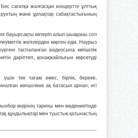
 Бес сағатқа жалғасқан концертте ұлттық
 рухтың және ұрпақ­тар сабақ­тас­тығының
елі бауырсақты көтеріп алып шыққаны сол
әлеуметтік желілерден көрген едік. Наурыз
жүргені таспаланған видеосына көпшілік
етін дәріптеп, қонақжайлығын көрсетуді
үшін тек тағам емес, бірлік, береке,
налған көпшілікке ақ батасын арнап, игі
нбор өңірінің та­рихы мен мәдениетінде
тақ құндылықтар мен туыстық қатынастың