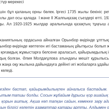
түр мерекесі
үшін бұл қаланың орны бөлек. Іргесі 1735 жылы бекініс 
лы дәл осы қалада І және ІІ Жалпықазақ съездері өтті. 1
ы. Ал 1920-1925 жылдар аралығында қазақтың тұңғыш а
ханиятының ордасына айналған Орын­бор өңірінде ұлттық 
 Орынбор өңірінде көптеген игі бастаманың ұйытқысы болы
р қоғамдық жұмыстарға белсене араласып, қайырымдылық іс
дық болған. Әлия Молдағұлова атындағы мешіт құры­лысын
жаңа оқу жылына дайындауға дейінгі игі жобаларға ұдайы
 келеді.
кезден бас­тап, қайырымдылықпен айналыса бас­та­дым.
қытым тапшы болды. Сосын жұбайым дұрысы қор ашайық 
 қорын аштық. Ақша көп тапқан сайын, көмекке зәру ад
х­ын білгісі келетін азаматтар қатары артты. Алдымен осы