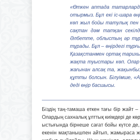
«Өткен аптада татарлардың
отырмыз. Бұл екі іс-шара өң
көп жыл бойы татулық пен бі
сақтан дәм татқан секілді
Әлбетте, облыстың әр тұр
тұрады. Бұл – өңір­дегі тұр
Қазақстанмен ортақ тарихы
жақта туыстары көп. Олар 
жағынан алсақ та, жақынбыз.
құтты болсын. Білуімше, «Ал
деді өңір басшысы.
Біздің таң-тамаша еткен тағы бір жайт 
Олардың сахналық ұлттық киімдері де көрке
ыстығында бірнеше сағат бойы күтсе де
екенін мақтанышпен айтып, жамыраса жа