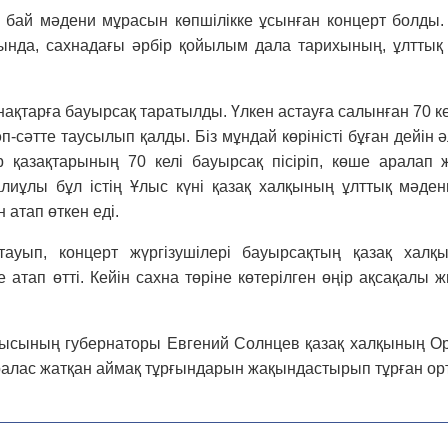
ң бай мәдени мұрасын көп­ші­лікке ұсынған концерт болды.
сында, сахна­дағы әрбір қойылым дала тарихының, ұлт­тық
ақтарға бауырсақ таратылды. Үлкен астауға салынған 70 к
п-сәтте таусы­лып қалды. Біз мұндай көріністі бұған дейін 
 қазақтарының 70 келі бауырсақ пісіріп, көше аралап 
лиұлы бұл істің Ұлыс күні қазақ халқының ұлттық мәдени
н атап өткен еді.
ып, концерт жүргізу­шілері бауырсақтың қазақ халқы 
тап өтті. Кейін сахна төріне көтерілген өңір ақсақалы жи
сының губернаторы Евгений Солнцев қазақ халқының Оры
ралас жатқан аймақ тұрғындарын жақындастырып тұрған ор