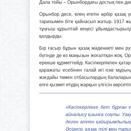
Дала тойы – Орынбордағы достық пен дәс
Орынбор десе, елең ететін әрбір қазақ 
тарихымен біте қайнасып жатыр. 1917 жы
тұңғыш құрылтай кеңесі ұйымдастырылд
қалдырды.
Бір ғасыр бұрын қазақ мәдениеті мен ру
бүгінде де өз маң­ыз­ын жоғалтқан жоқ.
ерекше құрметтейді. Кәсіпкерлікпен қата
қаражаты есебінен талай игі іске мұрын
жағдайы төмен отбасылардың балаларын 
елге қызмет етудің жарқын үлгісін көрсетіп
«Кәсіпкерлікке бет бұрған 
айналысу қиынға соқты. Уа
деген атпен қайыр­ым­дылық
Әсіресе, қазақ тілі мен тари