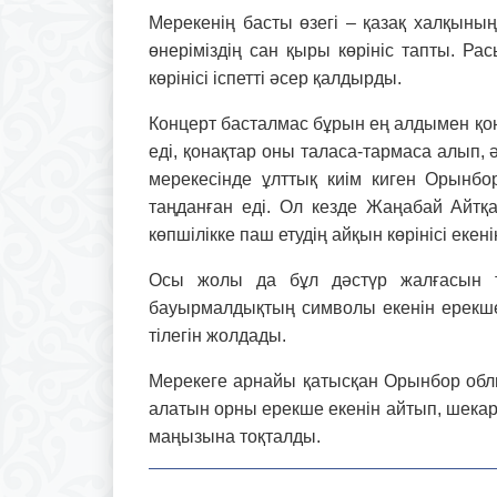
Мерекенің басты өзегі – қазақ халқы­ны
өнері­міздің сан қыры көрініс тапты. Ра
көрінісі іспетті әсер қалдырды.
Концерт басталмас бұрын ең алдымен қон
еді, қонақтар оны таласа-тармаса алып, ә
мерекесінде ұлттық киім киген Орынбор
таңданған еді. Ол кезде Жаңабай Айтқа
көпшілікке паш етудің айқын көрінісі екені
Осы жолы да бұл дәстүр жалғасын тау
бауырмалдықтың символы екенін ерекше а
тілегін жолдады.
Мерекеге арнайы қатысқан Орынбор облы
алатын орны ерекше екенін айтып, шека
маңызына тоқталды.