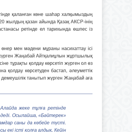
ретінде қаланған көне шаһар халқымыздың
920 жылдың қазан айында Қазақ АКСР-інің
станасы ретінде ел тарихында өшпес із
өнер мен мәдени мұ­ра­ны насихаттау ісі
п жүрген Жаңабай Айтқалиұлын жұртшы­лық
іне тұрақты қолдау көрсетіп жүрген ол өз
а қолдау көрсетуден бастап, әлеу­меттік
 демеушілік танытып жүрген Жаңабай аға
 Алайда жеке тұлға ретінде
деді. Осылайша, «Бәйтерек»
амдар саны да көбейе түсті.
 екі істі қолға алдық. Кейін