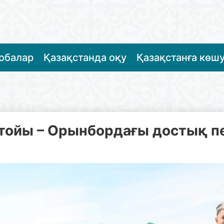
жобалар
Қазақстанда оқу
Қазақстанға көш
а тойы – Орынбордағы достық п