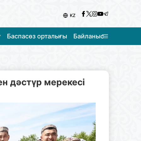
KZ
у
Баспасөз орталығы
Байланыс
ен дәстүр мерекесі