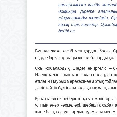
қатарымызға кәсіби маман
домбыра үйрете алатыны
«Ақыларыңды төлеймін, бір
қазақ тілі, қолөнер, Орынбо
дейді ол.
Бүгінде жеке кәсібі мен қордан бөлек,
өңірде бірқатар маңызды жобаларды қолғ
Осы жобалардың ішіндегі ең іргелісі –
Илецк қаласының маң­ын­дағы алаңда өтк
өті­ле­тін Наурыз мерекесінен артық тойл
дәріптейтін бұл іс-шара­да қазақ халқыны
Қонақтарды кіреберісте қазақ және орыс 
ұлттық өнер көрмелері, шеберлік сабақта
және басқа да ұлттардың тұр­мысы мен м