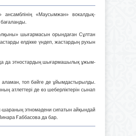
» ансамблінің «Маусымжан» вокал­дық-
 бағаланды.
 толқыны» шығармасын орындаған Сұлтан
жас­тарды елдікке үндеп, жастардың рухын
басқа да этностардың шығармашылық ұжым­
ын аламан, топ бәйге де ұйымдастырылды.
­ның атлеттері де өз шеберліктерін сынап
 іс-шараның этно­мәдени сипатын айқындай
инара Ғаббасова да бар.