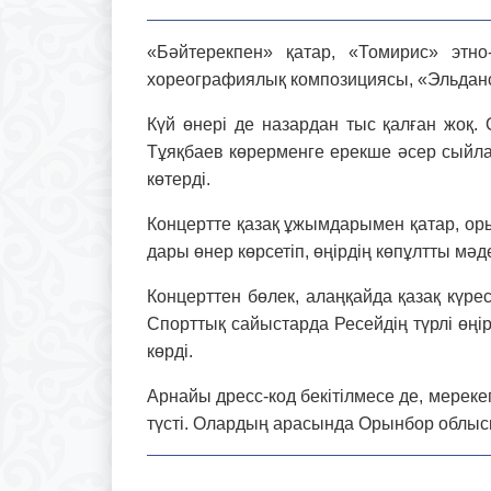
«Бәйтерекпен» қатар, «Томирис» этно
хореографиялық компози­циясы, «Эльдан
Күй өнері де назардан тыс қалған жоқ
Тұяқбаев көрерменге ерекше әсер сыйлады
көтерді.
Концертте қазақ ұжым­дарымен қатар, ор
дары өнер көрсетіп, өңірдің көпұлтты мәд
Концерттен бөлек, алаңқайда қазақ күре
Спорттық сайыс­тар­да Ресейдің түрлі өң
көрді.
Арнайы дресс-код бекітілмесе де, мереке
түсті. Олар­дың арасында Орынбор облы