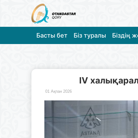
Басты бет
Біз туралы
Біздің 
IV халықарал
01 Ақпан 2026