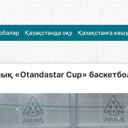
жобалар
Қазақстанда оқу
Қазақстанға көш
ық «Otandastar Cup» баскетбол