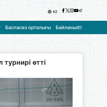
KZ
у
Баспасөз орталығы
Байланыс
 турнирі өтті