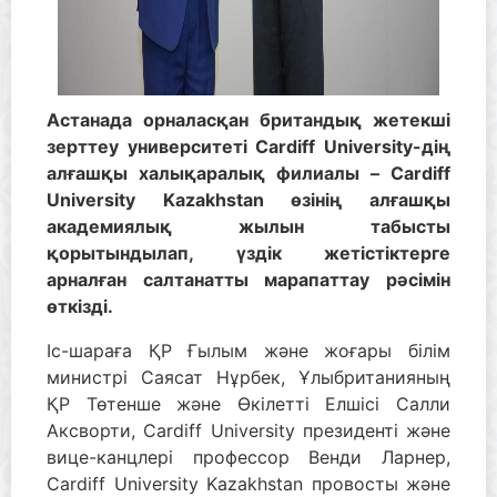
Астанада орналасқан британдық жетекші
зерттеу университеті Cardiff University-дің
алғашқы халықаралық филиалы – Cardiff
University Kazakhstan өзінің алғашқы
академиялық жылын табысты
қорытындылап, үздік жетістіктерге
арналған салтанатты марапаттау рәсімін
өткізді.
Іс-шараға ҚР Ғылым және жоғары білім
министрі Саясат Нұрбек, Ұлыбританияның
ҚР Төтенше және Өкілетті Елшісі Салли
Аксворти, Cardiff University президенті және
вице-канцлері профессор Венди Ларнер,
Cardiff University Kazakhstan провосты және