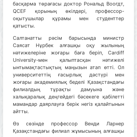
басқарма төрағасы доктор Рональд Воогдт,
QCEF қорының өкілдері, профессор-
оқытушылар құрамы мен студенттер
қатысты.
Салтанатты рәсім барысында министр
Саясат Нұрбек алғашқы оқу жылының
нәтижелеріне жоғары баға беріп, Cardiff
University-мен қалыптасқан нәтижелі
ынтымақтастықтың маңызын атап өтті. Ол
университеттің ғасырлық дәстүрі мен
жоғары академиялық беделі Қазақстандағы
филиалдың тұрақты дамуына және
халықаралық деңгейдегі бәсекеге қабілетті
мамандар даярлауға берік негіз қалайтынын
айтты.
Өз сөзінде профессор Венди Ларнер
Қазақстандағы филиал жұмысының алғашқы