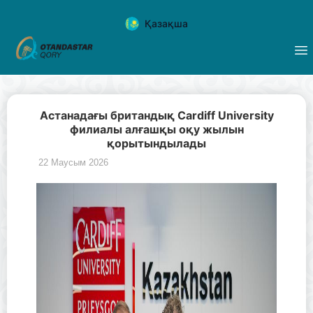
Қазақша
Астанадағы британдық Cardiff University
филиалы алғашқы оқу жылын
қорытындылады
22 Маусым 2026