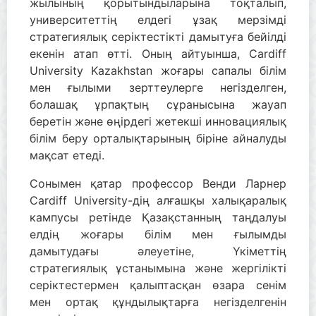
жылының қорытындыларына тоқталып,
университеттің елдегі ұзақ мерзімді
стратегиялық серіктестікті дамытуға бейілді
екенін атап өтті. Оның айтуынша, Cardiff
University Kazakhstan жоғары сапалы білім
мен ғылыми зерттеулерге негізделген,
болашақ ұрпақтың сұранысына жауап
беретін және өңірдегі жетекші инновациялық
білім беру орталықтарының біріне айналуды
мақсат етеді.
Сонымен қатар профессор Венди Ларнер
Cardiff University-дің алғашқы халықаралық
кампусы ретінде Қазақстанның таңдалуы
елдің жоғары білім мен ғылымды
дамытудағы әлеуетіне, Үкіметтің
стратегиялық ұстанымына және жергілікті
серіктестермен қалыптасқан өзара сенім
мен ортақ құндылықтарға негізделгенін