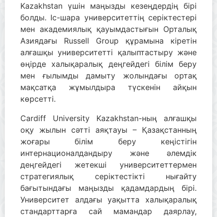
Kazakhstan үшін маңызды кезеңдердің бірі
болды. Іс-шара университеттің серіктестері
мен академиялық қауымдастығын Орталық
Азиядағы Russell Group құрамына кіретін
алғашқы университетті қалыптастыру және
өңірде халықаралық деңгейдегі білім беру
мен ғылымды дамыту жолындағы ортақ
мақсатқа жұмылдыра түскенін айқын
көрсетті.
Cardiff University Kazakhstan-ның алғашқы
оқу жылын сәтті аяқтауы – Қазақстанның
жоғары білім беру кеңістігін
интернационалдандыру және әлемдік
деңгейдегі жетекші университеттермен
стратегиялық серіктестікті нығайту
бағытындағы маңызды қадамдардың бірі.
Университет алдағы уақытта халықаралық
стандарттарға сай мамандар даярлау,