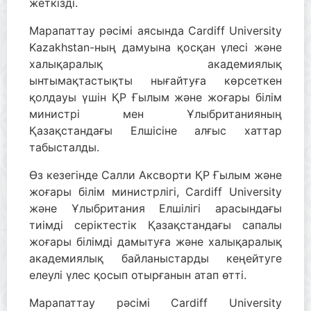
жеткізді.
Марапаттау рәсімі аясында Cardiff University
Kazakhstan-ның дамуына қосқан үлесі және
халықаралық академиялық
ынтымақтастықты нығайтуға көрсеткен
қолдауы үшін ҚР Ғылым және жоғары білім
министрі мен Ұлыбританияның
Қазақстандағы Елшісіне алғыс хаттар
табысталды.
Өз кезегінде Салли Аксворти ҚР Ғылым және
жоғары білім министрлігі, Cardiff University
және Ұлыбритания Елшілігі арасындағы
тиімді серіктестік Қазақстандағы сапалы
жоғары білімді дамытуға және халықаралық
академиялық байланыстарды кеңейтуге
елеулі үлес қосып отырғанын атап өтті.
Марапаттау рәсімі Cardiff University