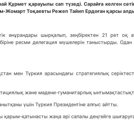
рай Құрмет қарауылы сап түзеді. Сарайға келген с
сым-Жомарт Тоқаевты Режеп Тайип Ердоған қарсы алд
тік әнұрандары шырқалып, зеңбіректен 21 рет оқ а
-біріне ресми делегация мүшелерін таныстырды. Ода
қстан мен Түркия арасындағы стратегиялық серіктест
тициялық және мәдени-гуманитарлық ынтымақтастықты 
ытқаны үшін Түркия Президентіне алғыс айтты.
ғы қарым-қатынасты жаңа әрі сапалы деңгейге шығаруға