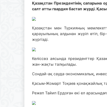
Қазақстан Президентінің сапарына о
салт атты гвардия бастап жүрді. Қа
Қазақстан мен Түркияның мемлекет
қарауылының алдынан жүріп өтіп, бір
жүргізді.
Келіссөз аясында президенттер Қаза
жан-жақты талқылады.
Сондай-ақ сауда-экономикалық, инвес
Қасым-Жомарт Тоқаев қонақжайлық тан
Режеп Тайип Ердоған екі ел арасында