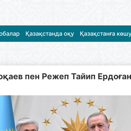
жобалар
Қазақстанда оқу
Қазақстанға көш
аев пен Режеп Тайип Ердоған 