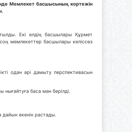
әтінде Мемлекет басшысының кортежін
ы.
тылды. Екі елдің басшылары Құрмет
н соң мемлекеттер басшылары келіссөз
ікті одан әрі дамыту перспективасын
нығайтуға баса мән берілді.
 дайын екенін растады.