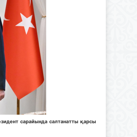
зидент сарайында салтанатты қарсы