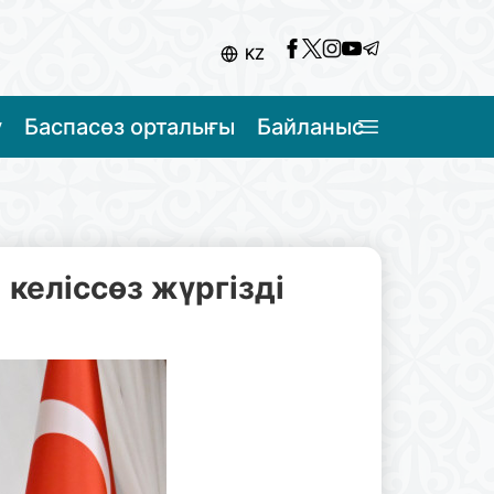
KZ
у
Баспасөз орталығы
Байланыс
келіссөз жүргізді