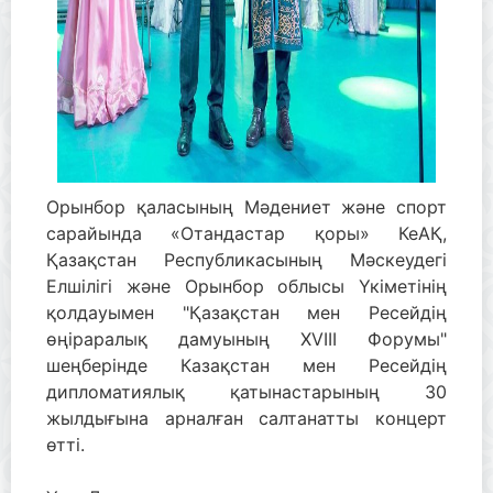
Орынбор қаласының Мәдениет және спорт
сарайында «Отандастар қоры» КеАҚ,
Қазақстан Республикасының Мәскеудегі
Елшілігі және Орынбор облысы Үкіметінің
қолдауымен "Қазақстан мен Ресейдің
өңіраралық дамуының XVIII Форумы"
шеңберінде Казақстан мен Ресейдің
дипломатиялық қатынастарының 30
жылдығына арналған салтанатты концерт
өтті.