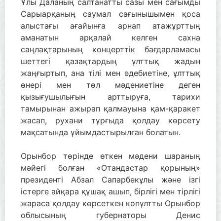
Ұлы Даланың салтанатты сазы мен сағымды
Сарыарқаның саумал сағынышымен қоса
алыстағы ағайынға арнап атажұрттың
аманатын арқалай келген сахна
саңлақтарының концерттік бағдарламасы
шеттегі қазақтардың ұлттық жадын
жаңғыртып, ана тілі мен әдебиетіне, ұлттық
өнері мен төл мәдениетіне деген
қызығушылығын арттыруға, тарихи
тамырынан ажырап қалмауына қам-қаракет
жасап, рухани тұрғыда қолдау көрсету
мақсатында ұйымдастырылған болатын.
Орынбор төрінде өткен мәдени шараның
мәйегі болған «Отандастар қорының»
президенті Абзал Сапарбекұлы және ізгі
істерге айқара құшақ ашып, бірлігі мен тірлігі
жараса қолдау көрсеткен көпұлтты Орынбор
облысының губернаторы Денис