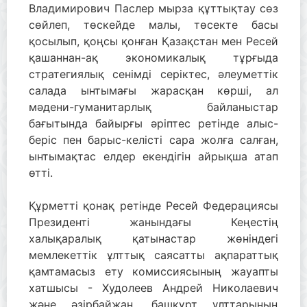
Владимирович Паслер мырза құттықтау сөз
сөйлеп, төскейде малы, төсекте басы
қосылып, қоңсы қонған Қазақстан мен Ресей
қашаннан-ақ экономикалық тұрғыда
стратегиялық сенімді серіктес, әлеуметтік
салада ынтымағы жарасқан көрші, ал
мәдени-гуманитарлық байланыстар
бағытында байырғы әріптес ретінде алыс-
беріс пен барыс-келісті сара жолға салған,
ынтымақтас елдер екендігін айрықша атап
өтті.
Құрметті қонақ ретінде Ресей Федерациясы
Президенті жанындағы Кеңестің
халықаралық қатынастар жөніндегі
мемлекеттік ұлттық саясатты ақпараттық
қамтамасыз ету комиссиясының жауапты
хатшысы - Худолеев Андрей Николаевич
және әзірбайжан, башқұрт ұлттарының