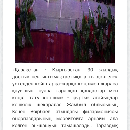
«Қазақстан - Қырғызстан: 30 жылдық
достық пен ынтымақтастық» атты дөңгелек
үстелден кейін арқа-жарқа көңілмен жараса
қауышып, қуана тарасқан қандастар мен
көңілі тату көршіміз - қырғыз ағайындар
кешкілік шекаралас Жамбыл облысының
Кенен Әзірбаев атындағы филармониясы
өнерпаздарының мерейтойға арнайы ала
келген ән-шашуын тамашалады. Тараздық