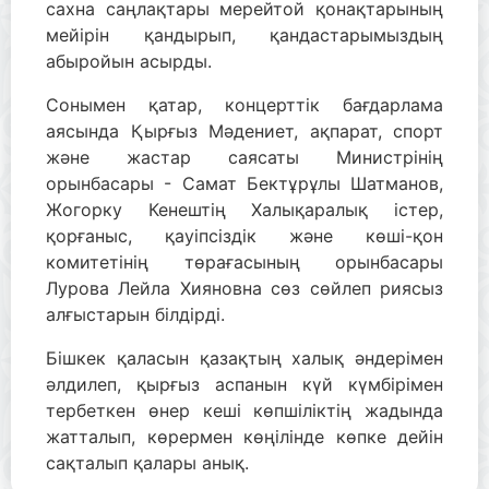
сахна саңлақтары мерейтой қонақтарының
мейірін қандырып, қандастарымыздың
абыройын асырды.
Сонымен қатар, концерттік бағдарлама
аясында Қырғыз Мәдениет, ақпарат, спорт
және жастар саясаты Министрінің
орынбасары - Самат Бектұрұлы Шатманов,
Жогорку Кенештің Халықаралық істер,
қорғаныс, қауіпсіздік және көші-қон
комитетінің төрағасының орынбасары
Лурова Лейла Хияновна сөз сөйлеп риясыз
алғыстарын білдірді.
Бішкек қаласын қазақтың халық әндерімен
әлдилеп, қырғыз аспанын күй күмбірімен
тербеткен өнер кеші көпшіліктің жадында
жатталып, көрермен көңілінде көпке дейін
сақталып қалары анық.