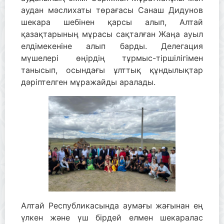
аудан мәслихаты төрағасы Санаш Дидунов
шекара шебінен қарсы алып, Алтай
қазақтарының мұрасы сақталған Жаңа ауыл
елдімекеніне алып барды. Делегация
мүшелері өңірдің тұрмыс-тіршілігімен
танысып, осындағы ұлттық құндылықтар
дәріптелген мұражайды аралады.
Алтай Республикасында аумағы жағынан ең
үлкен және үш бірдей елмен шекаралас