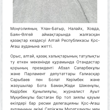
Моңғолияның Ұлан-Батыр, Налайх, Ховда,
Баян-Өлгей аймақтарында жалғасқан
қазақтар кездесуі Алтай Республикасы Қос-
Ағаш ауданына жетті.
Орыс, алтай, қазақ халықтарының татулықты
ту еткен мекенінде құрамында Отандастар
қорының президенті Абзал Сапарбекұлы
және Парламент депутаттары Ғалиасқар
Сарыбаев пен Болат Керімбек және
жазушылар Бота Баман,Жәди Шәкенұлы,
Кәдірбек Құныпияұлы, журналист Ауыт
Мұқибекұлы бастаған бір топ зиялы қауым
өкілдері бар ресми делегацияны Қос-Ағаш
ауданының әкімі Серікжан Мұратханұлы мен