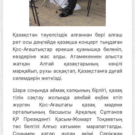
Қазақстан тәуелсіздік алғаннан бері алғаш
рет осы деңгейде қазақша концерт тыңдаған
Қос-Ағаштықтар ерекше қуанышқа бөленіп,
көздеріне жас алды. Атамекеннен алыста
жатқан Алтай қазақтарының көңілі
марқайып, рухы асқақтап, Қазақстанға дұғай
сәлемдерін жеткізді.
Шара соңында аймақ халқының бірлігі, қазақ
тілін сақтау жолында аянбай еңбек етіп
жүрген Қос-Ағаштағы қазақ мәдени
орталығының басшысы Арқалық Сұлтанов
ҚР Президенті Қасым-Жомарт Тоқаевтың
төс белгілі Алғыс хатымен марапатталды.
Сонымен қатар аудан әкімі Серікжан