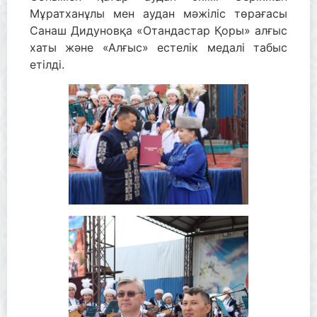
Мұратханұлы мен аудан мәжіліс төрағасы
Санаш Дидуновқа «Отандастар Қоры» алғыс
хаты және «Алғыс» естелік медалі табыс
етілді.