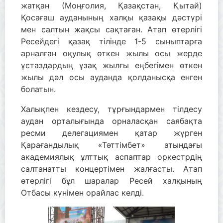
жатқан (Моңғолия, Қазақстан, Қытай)
Қосағаш ауданының халқы қазақы дәстүрі
мен салтын жақсы сақтаған. Атап өтерлігі
Ресейдегі қазақ тілінде 1-5 сыныптарға
арналған оқулық өткен жылы осы жерде
ұстаздардың ұзақ жылғы еңбегімен өткен
жылы дәл осы ауданда қолданысқа енген
болатын.
Халықпен кездесу, тұрғындармен тілдесу
аудан орталығында орналасқан саябақта
ресми делегациямен қатар жүрген
Қарағандылық «Тәттімбет» атындағы
академиялық ұлттық аспаптар оркестрдің
салтанатты концертімен жалғасты. Атап
өтерлігі бұл шаралар Ресей халқының
Отбасы күнімен орайлас келді.