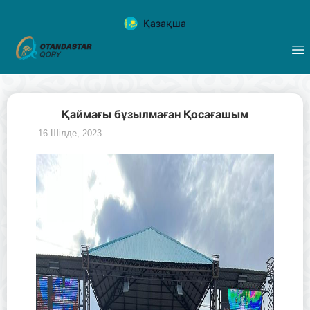
Қазақша
Қаймағы бұзылмаған Қосағашым
16 Шілде, 2023