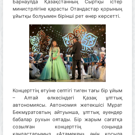
Барнаулда Қазақстанның Сыртқы істер
министрлігіне қарасты Отандастар қорының
ұйытқы болуымен бірінші рет өнер көрсетті.
Концерттің өтуіне септігі тиген тағы бір ұйым
– Алтай өлкесіндегі Қазақ ұлттық
автономиясы. Автономия жетекшісі Мұрат
Бекмұратовтың айтуынша, ұлттық әуендер
бабалар рухын оятады. Бір жарым сағатқа
созылған концерттің соңында
қандастарымыз «Атамекен» әнін қосыла