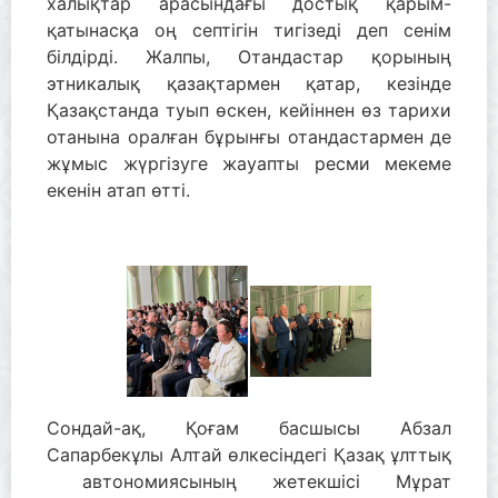
халықтар арасындағы достық қарым-
қатынасқа оң септігін тигізеді деп сенім
білдірді. Жалпы, Отандастар қорының
этникалық қазақтармен қатар, кезінде
Қазақстанда туып өскен, кейіннен өз тарихи
отанына оралған бұрынғы отандастармен де
жұмыс жүргізуге жауапты ресми мекеме
екенін атап өтті.
Сондай-ақ, Қоғам басшысы Абзал
Сапарбекұлы Алтай өлкесіндегі Қазақ ұлттық
автономиясының жетекшісі Мұрат