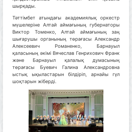
шырқады.
Тәттімбет атындағы академиялық оркестр
мүшелеріне Алтай аймағының губернаторы
Виктор Томенко, Алтай аймағының заң
шығарушы органының төрағасы Александр
Алексеевич Романенко, Барнауыл
қаласының әкімі Вячеслав Генрихович Франк
және Барнауыл қалалық думасының
төрағасы Буевич Галина Александровна
ыстық ықыластарын білдіріп, арнайы гүл
шоқтарын жіберді.