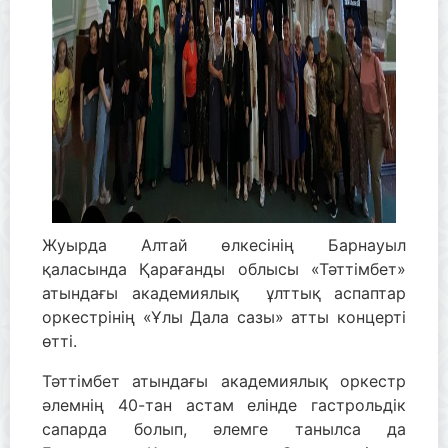
Жуырда Алтай өлкесінің Барнауыл
қаласында Қарағанды облысы «Тәттімбет»
атындағы академиялық ұлттық аспаптар
оркестрінің «Ұлы Дала сазы» атты концерті
өтті.
Тәттімбет атындағы академиялық оркестр
әлемнің 40-тан астам елінде гастрольдік
сапарда болып, әлемге танылса да