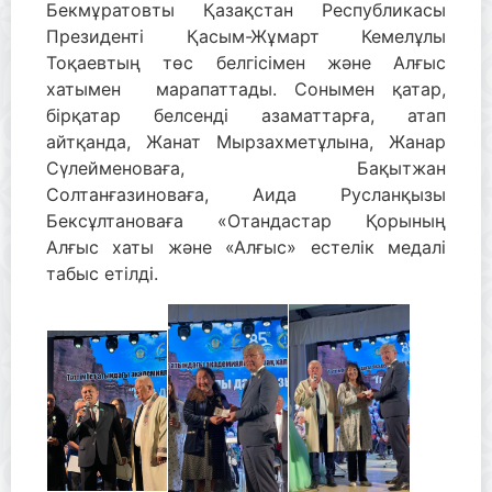
Бекмұратовты Қазақстан Республикасы
Президенті Қасым-Жұмарт Кемелұлы
Тоқаевтың төс белгісімен және Алғыс
хатымен марапаттады. Сонымен қатар,
бірқатар белсенді азаматтарға, атап
айтқанда, Жанат Мырзахметұлына, Жанар
Сүлейменоваға, Бақытжан
Солтанғазиноваға, Аида Русланқызы
Бексұлтановаға «Отандастар Қорының
Алғыс хаты және «Алғыс» естелік медалі
табыс етілді.