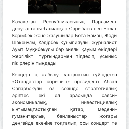
Қазақстан Республикасының Парламент
депутаттары Ғалиасқар Сарыбаев пен Болат
Керімбек және жазушылар Бота Баман, Жәди
Шәкенұлы, Кәдірбек Құныпияұлы, журналист
Ауыт Мұқибекұлы бар зиялы қауым өкілдері
жергілікті тұрғындармен тілдесіп, ұсыныс
пікірлерін тыңдады.
Концерттің жабылу салтанатын түйіндеген
«Отандастар қорының» президенті Абзал
Сапарбекұлы өз сөзінде стратегиялық
әріптес екі ел арасында саяси-
экономикалық, инвестициялық
ынтымақтастықпен қатар, мәдени-
гуманитарлық байланыстар жоғары
деңгейде екеніне тоқталып, осы концерт те