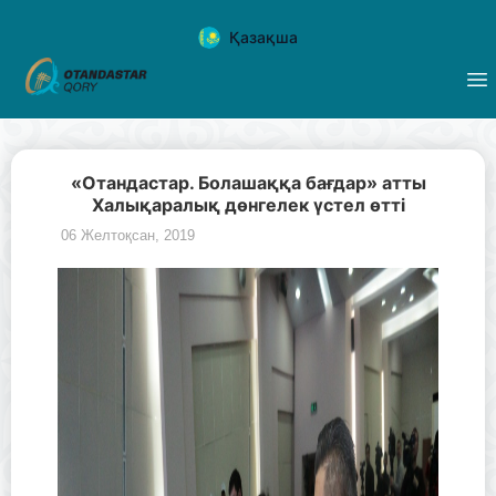
Қазақша
«Отандастар. Болашаққа бағдар» атты
Халықаралық дөнгелек үстел өтті
06 Желтоқсан, 2019