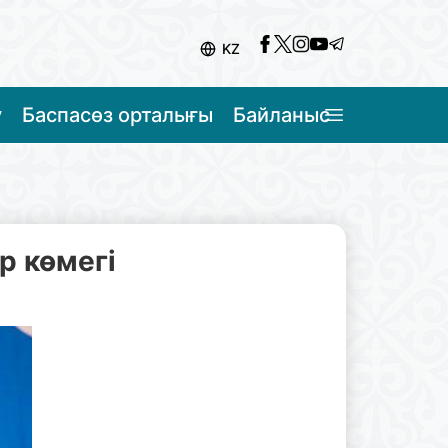
KZ
у
Баспасөз орталығы
Байланыс
р көмегі