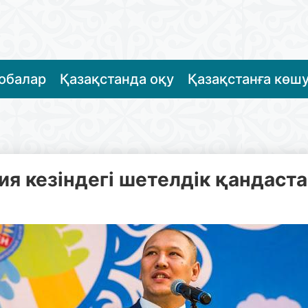
жобалар
Қазақстанда оқу
Қазақстанға көш
я кезіндегі шетелдік қандаста