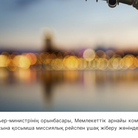
ер-министрінің орынбасары, Мемлекеттік арнайы ко
асына қосымша миссиялық рейспен ұшақ жіберу жөнінд