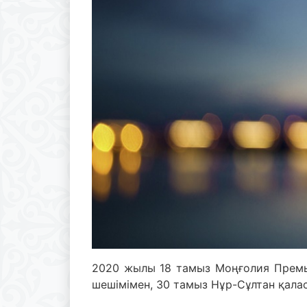
2020 жылы 18 тамыз Моңғолия Премь
шешімімен, 30 тамыз Нұр-Сұлтан қал