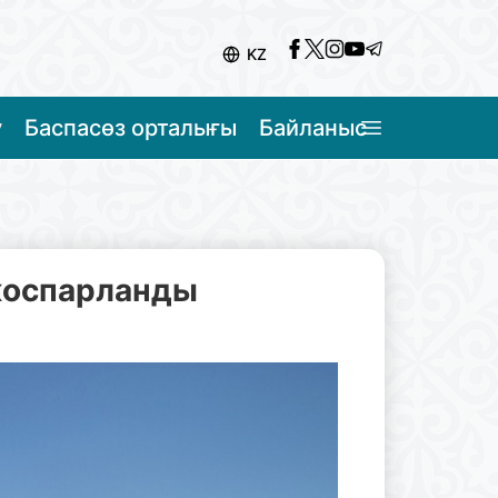
KZ
у
Баспасөз орталығы
Байланыс
жоспарланды