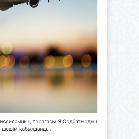
миссиясының төрағасы Я.Содбатырдың
е шешім қабылданды.