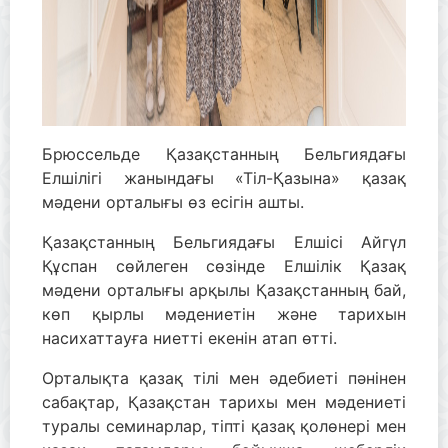
Брюссельде Қазақстанның Бельгиядағы
Елшілігі жанындағы «Тіл-Қазына» қазақ
мәдени орталығы өз есігін ашты.
Қазақстанның Бельгиядағы Елшісі Айгүл
Құспан сөйлеген сөзінде Елшілік Қазақ
мәдени орталығы арқылы Қазақстанның бай,
көп қырлы мәдениетін және тарихын
насихаттауға ниетті екенін атап өтті.
Орталықта қазақ тілі мен әдебиеті пәнінен
сабақтар, Қазақстан тарихы мен мәдениеті
туралы семинарлар, тіпті қазақ қолөнері мен