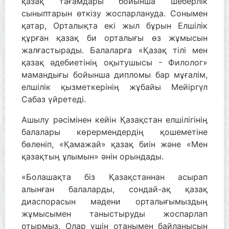
қазақ тағамдары бойынша шеберлік
сыныптарын өткізу жоспарлануда. Сонымен
қатар, Орталықта екі жыл бұрын Елшілік
құрған қазақ би орталығы өз жұмысын
жалғастырады. Балаларға «Қазақ тiлi мен
қазақ әдебиетінің оқытушысы - Филолог»
мамандығы бойынша дипломы бар мұғалім,
елшілік қызметкерінің жұбайы Мейіргүл
Сабаз үйретеді.
Ашылу рәсімінен кейін Қазақстан елшілігінің
балалары көрермендердің қошеметіне
бөленіп, «Қамажай» қазақ биін және «Мен
қазақтың ұлымын» әнін орындады.
«Болашақта біз Қазақстаннан асырап
алынған балаларды, сондай-ақ қазақ
диаспорасын мәдени орталығымыздың
жұмысымен таныстыруды жоспарлап
отырмыз. Олар үшін отанымен байланысын