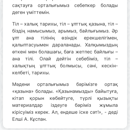
сақтауға орталығымыз себепкер болады
деген үміттемін.
Тіл – халық тарихы, тіл – ұлттық қазына, тіл –
біздің намысымыз, арымыз, байлығымыз. Әр
ұлт ана тілінің өзіндік ерекшелігімен,
қалыптасуымен дараланады. Халқымыздың
өткені мен болашағы, баға жетпес байлығы –
ана тілі. Олай дейтін себебіміз, тіл –
халықтың ұлттық болмысы, сәні, кескін-
келбеті, тарихы.
Мәдени орталығымыз бәрімізге ортақ
«қазына» болады. «Қазынамызды» байытуға,
кітап қорын көбейтуге, түрлі қызықты
материалдар іздеуге бәріміз жұмыла
кірісуіміз керек. Ал, ендеше іске сәт!», - деді
Елші А. Кұспан.