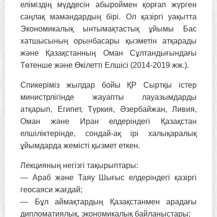
еліміздің мүддесін абыроймен қорғап жүрген
саңлақ мамандардың бірі. Ол қазіргі уақытта
Экономикалық ынтымақтастық ұйымы Бас
хатшысының орынбасары қызметін атқарады
және Қазақстанның Оман Сұлтандығындағы
Төтенше және Өкілетті Елшісі (2014-2019 жж.).
Спикеріміз жылдар бойы ҚР Сыртқы істер
министрлігінде жауапты лауазымдарды
атқарып, Египет, Түркия, Әзербайжан, Ливия,
Оман және Иран елдеріндегі Қазақстан
елшіліктерінде, сондай-ақ ірі халықаралық
ұйымдарда жемісті қызмет еткен.
Лекцияның негізгі тақырыптары:
— Араб және Таяу Шығыс елдеріндегі қазіргі
геосаяси жағдай;
— Бұл аймақтардың Қазақстанмен арадағы
дипломатиялық, экономикалық байланыстары;