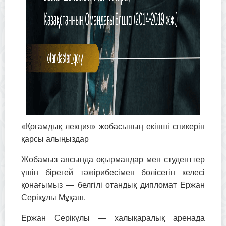
«Қоғамдық лекция» жобасының екінші спикерін
қарсы алыңыздар
Жобамыз аясында оқырмандар мен студенттер
үшін бірегей тәжірибесімен бөлісетін келесі
қонағымыз — белгілі отандық дипломат Ержан
Серікұлы Мұқаш.
Ержан Серікұлы — халықаралық аренада