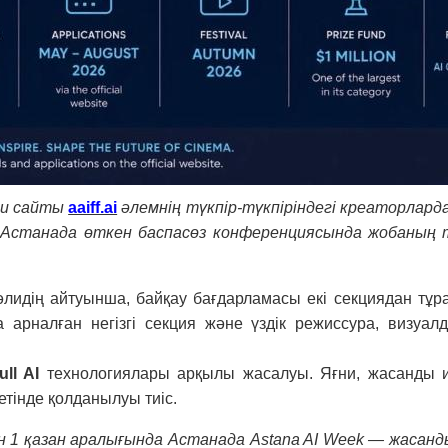
сми сайты
aaiff.ai
əлемнің түкпір-түкпіріндегі креаторлар
 Астанада өткен баспасөз конференциясында жобаның
идің айтуынша, байқау бағдарламасы екі секциядан тұр
арналған негізгі секция жəне үздік режиссура, визуалд
full AI
технологиялары арқылы жасалуы. Яғни, жасанды и
етінде қолданылуы тиіс.
н 1 қазан аралығында Астанада Astana AI Week — жасан