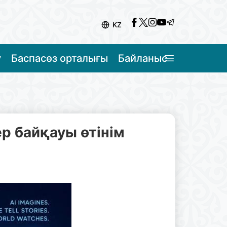
KZ
у
Баспасөз орталығы
Байланыс
ер байқауы өтінім