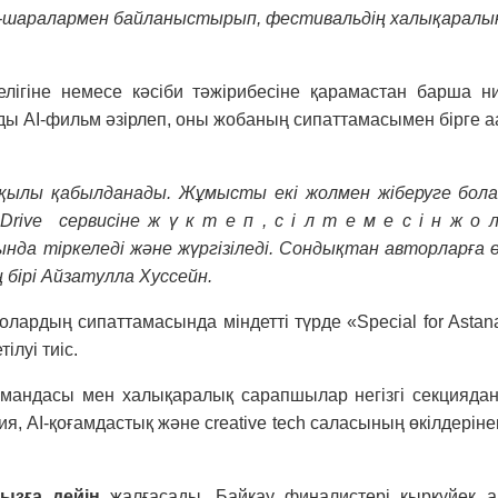
 іс-шаралармен байланыстырып, фестивальдің халықаралы
елігіне немесе кəсіби тəжірибесіне қарамастан барша н
ды AI-фильм əзірлеп, оны жобаның сипаттамасымен бірге a
рқылы қабылданады. Жұмысты екі жолмен жіберуге бол
e сервисіне ж ү к т е п , с і л т е м е с і н ж о л 
да тіркеледі жəне жүргізіледі. Сондықтан авторларға 
 бірі Айзатулла Хуссейн.
рдың сипаттамасында міндетті түрде «Special for Astana A
ілуі тиіс.
омандасы мен халықаралық сарапшылар негізгі секцияда
я, AI-қоғамдастық жəне creative tech саласының өкілдері
мызға дейін
жалғасады. Байқау финалистері қыркүйек а