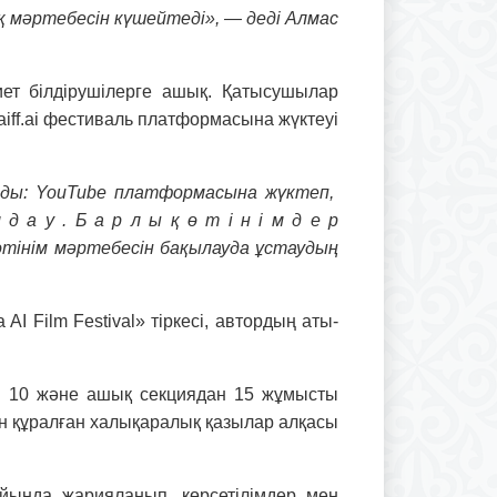
қ мəртебесін күшейтеді», — деді Алмас
иет білдірушілерге ашық. Қатысушылар
aiff.ai фестиваль платформасына жүктеуі
ады: YouTube платформасына жүктеп,
д а у . Б а р л ы қ ө т і н і м д е р
өтінім мəртебесін бақылауда ұстаудың
I Film Festival» тіркесі, автордың аты-
н 10 жəне ашық секциядан 15 жұмысты
нен құралған халықаралық қазылар алқасы
йында жарияланып, көрсетілімдер мен