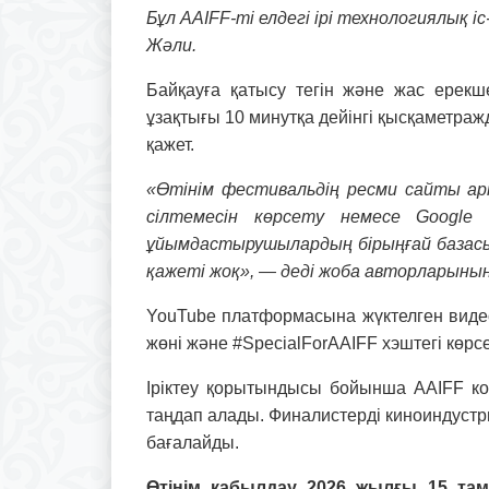
Бұл AAIFF-ті елдегі ірі технологиялық
Жəли.
Байқауға қатысу тегін жəне жас ерекш
ұзақтығы 10 минутқа дейінгі қысқаметраж
қажет.
«Өтінім фестивальдің ресми сайты а
сілтемесін көрсету немесе Google Driv
ұйымдастырушылардың бірыңғай базасын
қажеті жоқ», — деді жоба авторларының
YouTube платформасына жүктелген видеола
жөні жəне #SpecialForAAIFF хэштегі көрсет
Іріктеу қорытындысы бойынша AAIFF к
таңдап алады. Финалистерді киноиндустри
бағалайды.
Өтінім қабылдау 2026 жылғы 15 та