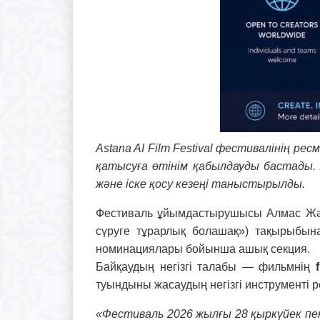
Astana AI Film Festival фестивалінің ре
қатысуға өтінім қабылдауды бастады.
жəне іске қосу кезеңі таныстырылды.
Фестиваль ұйымдастырушысы Алмас Жəл
сүруге тұрарлық болашақ») тақырыбына 
номинациялары бойынша ашық секция.
Байқаудың негізгі талабы — фильмнің
туындыны жасаудың негізгі инструменті р
«Фестиваль 2026 жылғы 28 қыркүйек пе