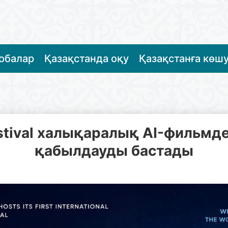
жобалар
Қазақстанда оқу
Қазақстанға көш
estival халықаралық AI-фильмд
қабылдауды бастады