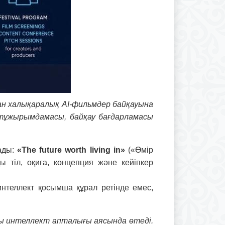
дан халықаралық AI-фильмдер байқауына
 тұжырымдамасы, байқау бағдарламасы
ады:
«The future worth living in»
(«Өмір
ы тіл, оқиға, концепция жəне кейіпкер
нтеллект қосымша құрал ретінде емес,
ды интеллект апталығы аясында өтеді.