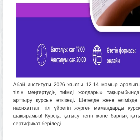
Абай институты 2026 жылғы 12-14 мамыр аралығы
тілін меңгертудің тиімді жолдары» тақырыбында б
арттыру курсын өткізеді. Шетелде және елімізде 
насихаттап, тіл үйретіп жүрген мамандарды курс
шақырамыз! Курсқа қатысу тегін және барлық қат
сертификат беріледі.