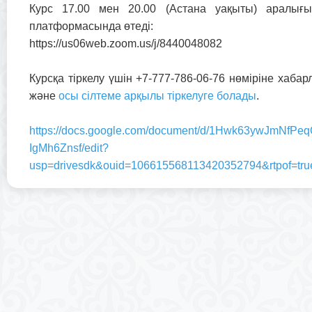
Курс 17.00 мен 20.00 (Астана уақыты) аралы
платформасында өтеді:
https://us06web.zoom.us/j/8440048082
Курсқа тіркелу үшін +7-777-786-06-76 нөміріне хаба
және
осы сілтеме арқылы тіркелуге болады
.
https://docs.google.com/document/d/1Hwk63ywJmNfP
IgMh6Znsf/edit?
usp=drivesdk&ouid=106615568113420352794&rtpof=tru