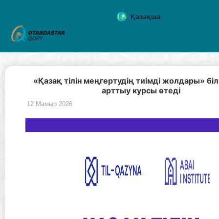
Қазақша
«Қазақ тілін меңгертудің тиімді жолдары» білі
арттыу курсы өтеді
12 Мамыр 2026