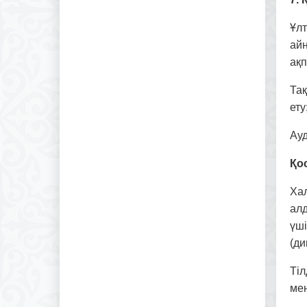
Ұлт
ай
ақ
Та
ету
Ауд
Қо
Ха
алд
үші
(ди
Тіл
ме