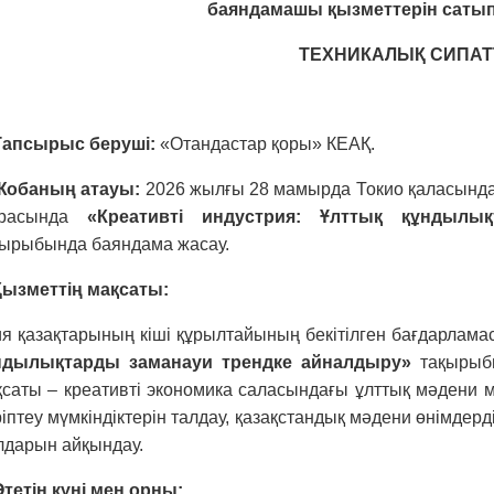
баяндамашы қызметтерін сатып
ТЕХНИКАЛЫҚ СИПА
 Тапсырыс беруші:
«Отандастар қоры» КЕАҚ.
 Жобаның атауы:
2026 жылғы 28 мамырда Токио қаласында ө
расында
«Креативті индустрия: Ұлттық құндылы
қырыбында баяндама жасау.
 Қызметтің мақсаты:
я қазақтарының кіші құрылтайының бекітілген бағдарлама
ндылықтарды заманауи трендке айналдыру»
тақырыбы
қсаты – креативті экономика саласындағы ұлттық мәдени
іптеу мүмкіндіктерін талдау, қазақстандық мәдени өнімдер
лдарын айқындау.
Өтетін күні мен орны: