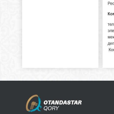
Рес
Ко
тел
эл
ме
деп
Ко