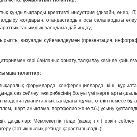
тық құндылықтарды креативті индустрия (дизайн, өнер, IT
налдыру жолдарын, отандастардың осы салалардағы әлеуе
параттық-танымдық баяндама дайындау;
қырыпты визуалды сүйемелдеумен (презентация, инфогра
;
иториямен кері байланыс орнату, талқылау кезінде қойылға
сымша
талаптар:
лықаралық форумдарда, конференцияларда, кіші құрылта
ында сөз сөйлеу тәжірибесінің болуы үміткерге артықшылық
н мәдени-гуманитарлық саладағы жұмыс өтілін немесе бұға
плом, шарт, анықтама, портфолио және т.б.) ұсыну құпталад
дік дағдылар: Мемлекеттік тілде (қазақ тілі) еркін сөйле
ңгеру (артықшылық ретінде қарастырылады);