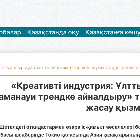
жобалар
Қазақстанда оқу
Қазақстанға көш
Біз туралы
/
Тауарлар және қызметтер мен жұмыстарды сатып а
«Креативті индустрия: Ұл
аманауи трендке айналдыру»
жасау қызм
Шетелдегі отандастармен өзара іс-қимыл мәселелері
обасы
шеңберінде Токио қаласында Азия қазақтарының 