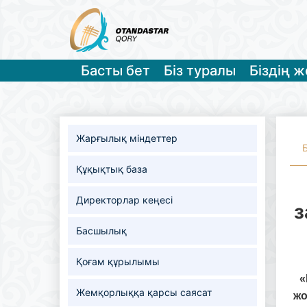
Басты бет
Біз туралы
Біздің 
Жарғылық міндеттер
Құқықтық база
Директорлар кеңесі
з
Басшылық
Қоғам құрылымы
«
Жемқорлыққа қарсы саясат
ж