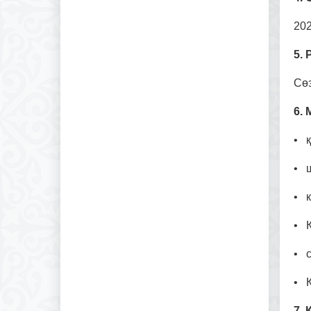
202
5. 
Сөз
6.
• қ
• ш
• к
• 
• 
• Қ
7.