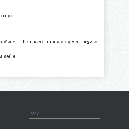
тері:
кабинет, Шетелдегі отандастармен жұмыс
 дейін.