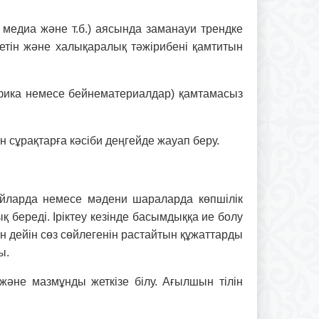
, медиа және т.б.) аясында заманауи трендке
тін және халықаралық тәжірибені қамтитын
фика немесе бейнематериалдар) қамтамасыз
н сұрақтарға кәсіби деңгейде жауап беру.
йларда немесе мәдени шараларда көпшілік
 береді. Іріктеу кезінде басымдыққа ие болу
н дейін сөз сөйлегенін растайтын құжаттарды
ы.
у және мазмұнды жеткізе білу. Ағылшын тілін