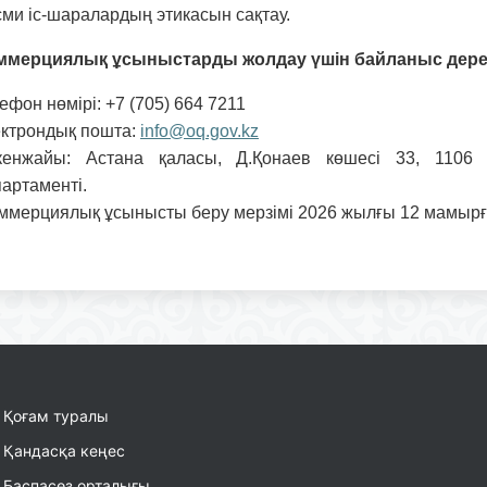
ми іс-шаралардың этикасын сақтау.
ммерциялық ұсыныстарды жолдау үшін байланыс дерек
ефон нөмірі: +7 (705) 664 7211
ектрондық пошта:
info@oq.gov.kz
кенжайы: Астана қаласы, Д.Қонаев көшесі 33, 1106 
артаменті.
ммерциялық ұсынысты беру мерзімі 2026 жылғы 12 мамырға
Қоғам туралы
Қандасқа кеңес
Баспасөз орталығы