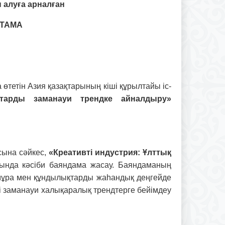
 алуға арналған
ТТАМА
тетін Азия қазақтарының кіші құрылтайы іс-
қтарды заманауи трендке айналдыру»
сына сәйкес,
«Креативті индустрия: Ұлттық
нда кәсіби баяндама жасау. Баяндаманың
 мұра мен құндылықтарды жаһандық деңгейде
ді заманауи халықаралық трендтерге бейімдеу