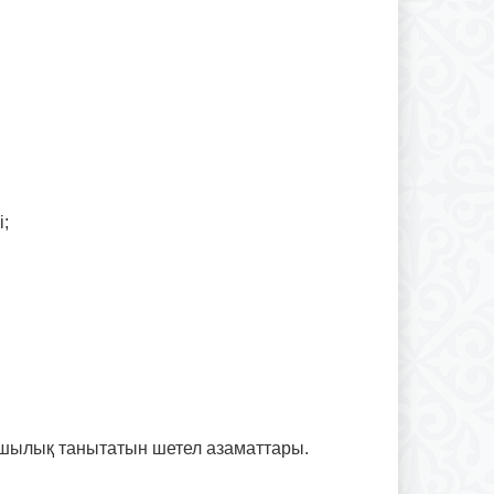
;
ғушылық танытатын шетел азаматтары.