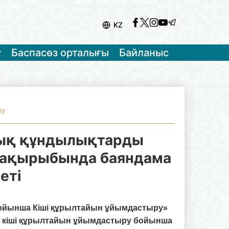
KZ
у
Баспасөз орталығы
Байланыс
лу
ттық құндылықтарды
 тақырыбында баяндама
еті
 бойынша Кіші құрылтайын ұйымдастыру»
кіші қ
ұрылтай
ын
ұйымдастыру
бойынша