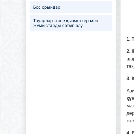
Бос орындар
Тауарлар және қызметтер мен
жұмыстарды сатып алу
1.
2.
ша
та
3.
Ази
құ
ма
дәр
жо
4. 