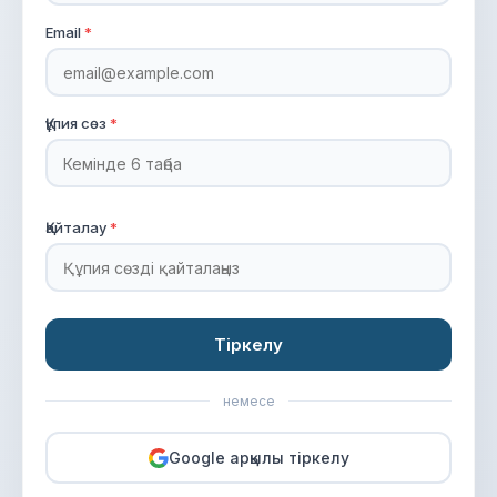
Email
*
Құпия сөз
*
Қайталау
*
Тіркелу
немесе
Google арқылы тіркелу