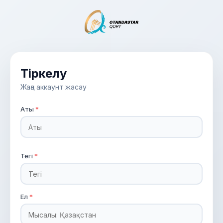
Тіркелу
Жаңа аккаунт жасау
Аты
*
Тегі
*
Ел
*