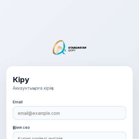
Кіру
Аккаунтыңызға кіріңіз
Email
Құпия сөз