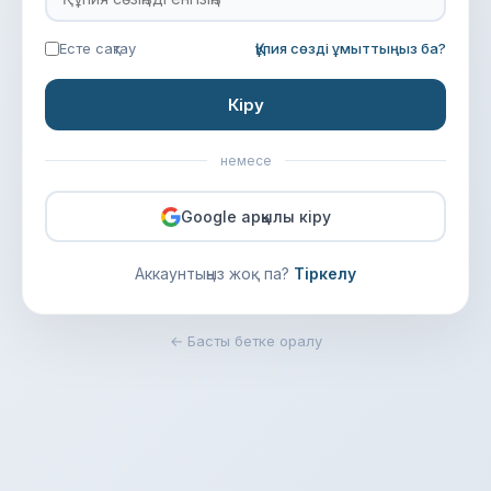
Есте сақтау
Құпия сөзді ұмыттыңыз ба?
Кіру
немесе
Google арқылы кіру
Аккаунтыңыз жоқ па?
Тіркелу
← Басты бетке оралу